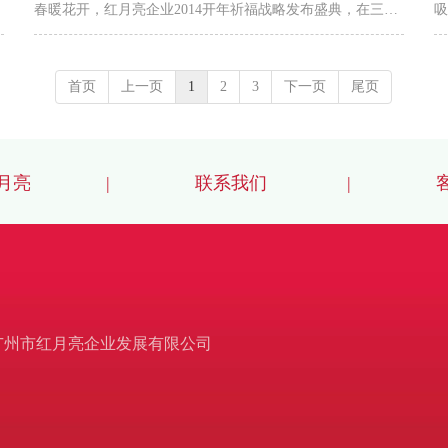
春暖花开，红月亮企业2014开年祈福战略发布盛典，在三亚
吸
完美拉下帷幕，感谢全国各地的事业伙伴们的大力支持与深
起
情厚爱！我们的新风采，我们的新战略，我们的新未来……
3
首页
上一页
1
2
3
下一页
尾页
虽然我们只是短暂的相聚，但每一个瞬间都将成为难忘的回
9
忆。这次满载欢乐与智慧的财富旅程，将是红月亮企业腾飞
月业绩。 东
路上的里程碑，接下来，我们将迈向更美好的明天！感谢伙
套
伴、感谢员工，感谢所有，201...
月亮
|
联系我们
|
 广州市红月亮企业发展有限公司