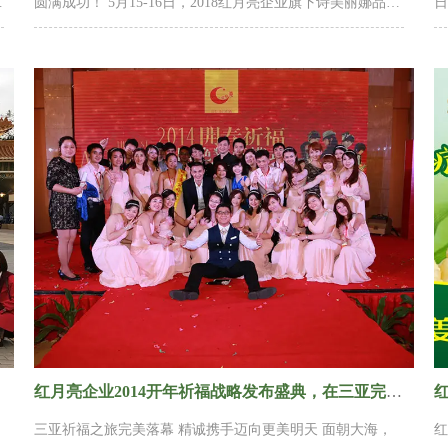
圆满成功！ 5月15-16日，2018红月亮企业旗下诗美丽娜品牌
日
【皮肤管理师】天使训练营广东站圆满成功！ 本次天使训练
广
营充分践行“回归专业、回归服务、回归效果”的品牌初衷使
家
命，将“专业、服务、销售、效果”品牌优势有效贯彻落实到
S
店家和终端，让美容师更专业，让销售更简单，让顾客更满
准
意。 通过两天一夜全方位的火力集训和精心设计的考核系
果
统，全场80多...
科
红月亮企业2014开年祈福战略发布盛典，在三亚完美拉下帷幕
三亚祈福之旅完美落幕 精诚携手迈向更美明天 面朝大海，
红