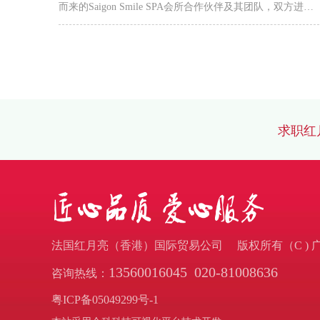
而来的Saigon Smile SPA会所合作伙伴及其团队，双方进行
了为期五天的深入合作学习交流会。 Saigon Smile SPA是越
南顶尖美容瘦身连锁会所之一，旗下在胡志明市、河内市共
有9家分会所，每店每天平均接待超过100位顾客，单店最高
峰接待接近500位顾客，顾客群体大部分都是明星、政客夫
人等越南上流社会名媛。Saigon Smil...
求职红
法国红月亮（香港）国际贸易公司 版权所有（C )
13560016045
020-81008636
咨询热线：
粤ICP备05049299号-1