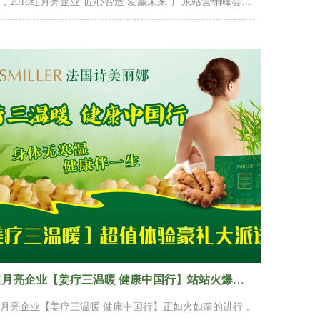
，2018红月亮企业“匠心智造 爱赢未来”广东站营销峰会在
东鹤山凤凰碧桂园酒店盛大举办，与现场100多家新老店
共襄盛举，共赢2018。延续20年的匠心品质，法国
MILLER诗美丽娜植物方程定制系列盛大发布，以“植物精
美容大师”（一人一方 分时分治）的全新定位，包装、效
、理念无不震撼全场。引领趋势，科美来袭！全球顶级高
技抗...
红月亮企业【姜疗三温暖 健康中国行】站站火爆，掀起了新一轮的养生大热
月亮企业【姜疗三温暖 健康中国行】正如火如荼的进行，