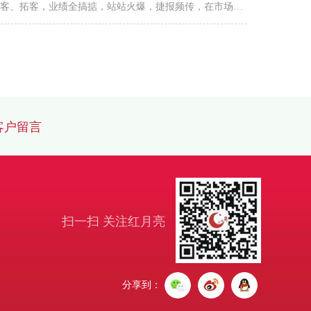
客、拓客，业绩全搞掂，站站火爆，捷报频传，在市场掀
了新一轮的养生大热。免费-吸：百万祛寒湿神器免费送，
天吸客50-200人有效-锁：顾客一体验就成交，开卡率高达
0%以上成功-转：产品效果好，顾客三套起开，3天做1-3个
莞靓丽人生3天拓客28人，成交姜力素温养套35
，总业绩86500元!东莞千色丽人2天拓客30人，成交姜力...
客户留言
扫一扫 关注红月亮
分享到：